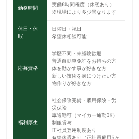
実働8時間程度（休憩あり）
勤務時間
※現場により多少異なります
休日・休
日曜日・祝日
暇
希望休相談可能
学歴不問・未経験歓迎
普通自動車免許をお持ちの方
応募資格
体を動かす事が好きな方
新しい技術を身につけたい方
物作りが好きな方
社会保険完備・雇用保険・労
災保険
車通勤可（マイカー通勤OK）
福利厚生
制服貸与
正社員登用制度あり
有給休暇あり（正社員雇用6ヶ